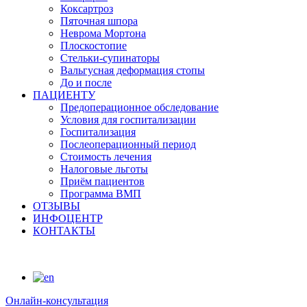
Коксартроз
Пяточная шпора
Неврома Мортона
Плоскостопие
Стельки-супинаторы
Вальгусная деформация стопы
До и после
ПАЦИЕНТУ
Предоперационное обследование
Условия для госпитализации
Госпитализация
Послеоперационный период
Стоимость лечения
Налоговые льготы
Приём пациентов
Программа ВМП
ОТЗЫВЫ
ИНФОЦЕНТР
КОНТАКТЫ
Онлайн-консультация