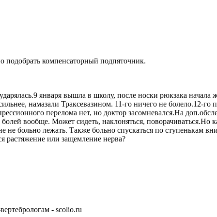
ьно подобрать компенсаторный подпяточник.
 ударялась.9 января вышла в школу, после носки рюкзака начала 
 сильнее, намазали Траксевазином. 11-го ничего не болело.12-го 
рессионного перелома нет, но доктор засомневался.На доп.обсле
т болей вообще. Может сидеть, наклоняться, поворачиваться.Но 
не не больно лежать. Также больно спускаться по ступенькам вн
ся растяжение или защемление нерва?
ертебрологам - scolio.ru