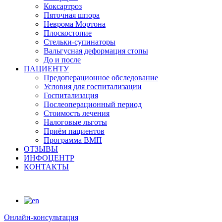
Коксартроз
Пяточная шпора
Неврома Мортона
Плоскостопие
Стельки-супинаторы
Вальгусная деформация стопы
До и после
ПАЦИЕНТУ
Предоперационное обследование
Условия для госпитализации
Госпитализация
Послеоперационный период
Стоимость лечения
Налоговые льготы
Приём пациентов
Программа ВМП
ОТЗЫВЫ
ИНФОЦЕНТР
КОНТАКТЫ
Онлайн-консультация