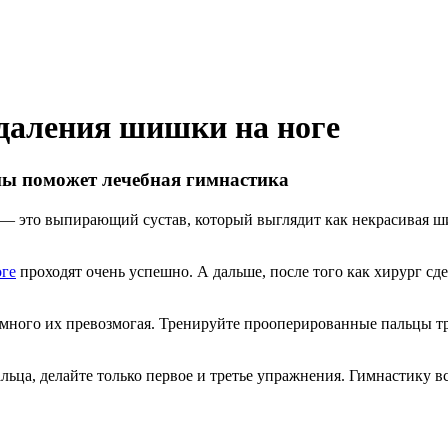
даления шишки на ноге
опы поможет лечебная гимнастика
 — это выпирающий сустав, который выглядит как некрасивая ш
оге
проходят очень успешно. А дальше, после того как хирург сд
ного их превозмогая. Тренируйте прооперированные пальцы три 
льца, делайте только первое и третье упражнения. Гимнастику вс