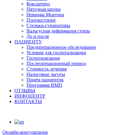
Коксартроз
Пяточная шпора
Неврома Мортона
Плоскостопие
Стельки-супинаторы
Вальгусная деформация стопы
До и после
ПАЦИЕНТУ
Предоперационное обследование
Условия для госпитализации
Госпитализация
Послеоперационный период
Стоимость лечения
Налоговые льготы
Приём пациентов
Программа ВМП
ОТЗЫВЫ
ИНФОЦЕНТР
КОНТАКТЫ
Онлайн-консультация