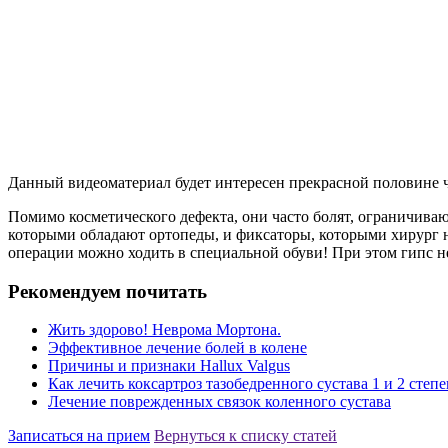
Данный видеоматериал будет интересен прекрасной половине че
Помимо косметического дефекта, они часто болят, ограничива
которыми обладают ортопеды, и фиксаторы, которыми хирург н
операции можно ходить в специальной обуви! При этом гипс н
Рекомендуем почитать
Жить здорово! Неврома Мортона.
Эффективное лечение болей в колене
Причины и признаки Hallux Valgus
Как лечить коксартроз тазобедренного сустава 1 и 2 степ
Лечение поврежденных связок коленного сустава
Записаться на прием
Вернуться к списку статей